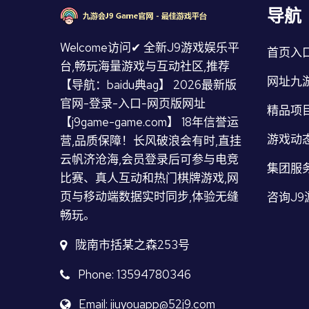
导航
Welcome访问✔ 全新J9游戏娱乐平
首页入
台,畅玩海量游戏与互动社区,推荐
网址九
【导航：baidu典ag】 2026最新版
官网-登录-入口-网页版网址
精品项
【j9game-game.com】 18年信誉运
游戏动
营,品质保障！长风破浪会有时,直挂
云帆济沧海,会员登录后可参与电竞
集团服
比赛、真人互动和热门棋牌游戏,网
页与移动端数据实时同步,体验无缝
咨询J9
畅玩。
陇南市括某之森253号
Phone: 13594780346
Email: jiuyouapp@52j9.com